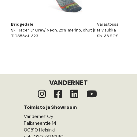
Bridgedale
Varastossa
Ski Racer Jr Grey/ Neon, 25% merino, ohut jr talvisukka
710558xJ-323
Sh. 33.90€
VANDERNET
Toimisto ja Showroom
Vandernet Oy
Pälkäneentie 14
00510 Helsinki
puh. 020 741 8330