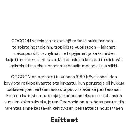
COCOON valmistaa tekstiilejä retkellä nukkumiseen –
teltoista hosteleihin, tropiikista vuoristoon – lakanat,
makuupussit, tyynyliinat, retkipyjamat ja kaikki niiden
kuljettamiseen tarvittava. Materiaaleina kosteutta siirtävät
mikrokuidut sekä luonnonmateriaalit merinovilla ja silkki.
COCOON on perustettu vuonna 1989 Itävallassa. Idea
kevyistä retkipetivaatteista kirkastui, kun perustaja oli hukkua
balilaisen joen virtaan raskasta puuvillalakanaa pestessään.
Kiina on laatusilkin tuottaja ja kudonnan ekspertti tuhansien
vuosien kokemuksella, joten Cocoonin oma tehdas päätettiin
rakentaa sinne kestävän kehityksen periaatteita noudattaen.
Esitteet