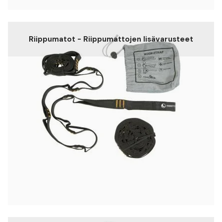
Riippumatot - Riippumattojen lisävarusteet