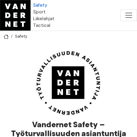
Hyppää pääsisältöön
Safety
Sport
Liikelahjat
Tactical
Safety
Vandernet Safety –
Työturvallisuuden asiantuntija