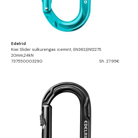
Edelrid
Kiwi Slider sulkurengas icemint, EN362,EN12275.
20mm,24kN
737550003290
Sh. 27.95€