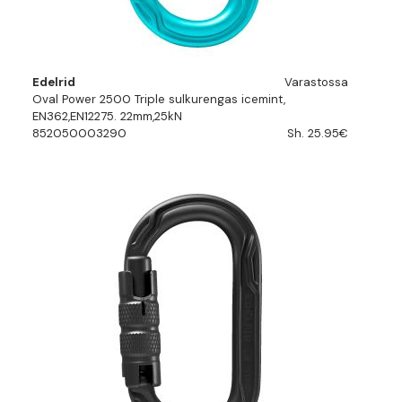
Edelrid
Varastossa
Oval Power 2500 Triple sulkurengas icemint,
EN362,EN12275. 22mm,25kN
852050003290
Sh. 25.95€