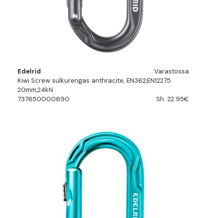
Edelrid
Varastossa
Kiwi Screw sulkurengas anthracite, EN362,EN12275.
20mm,24kN
737650000690
Sh. 22.95€