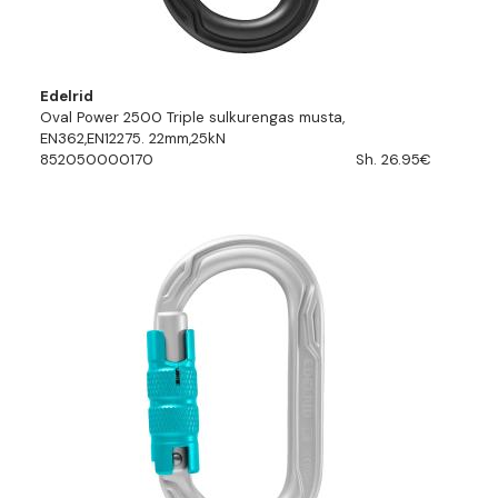
Edelrid
Oval Power 2500 Triple sulkurengas musta,
EN362,EN12275. 22mm,25kN
852050000170
Sh. 26.95€