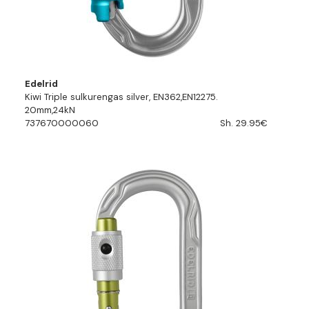
Edelrid
Kiwi Triple sulkurengas silver, EN362,EN12275.
20mm,24kN
737670000060
Sh. 29.95€