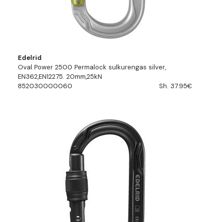
Edelrid
Oval Power 2500 Permalock sulkurengas silver,
EN362,EN12275. 20mm,25kN
852030000060
Sh. 37.95€