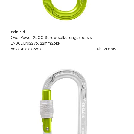
Edelrid
Oval Power 2500 Screw sulkurengas oasis,
EN362,EN12275. 22mm,25kN
852040001380
Sh. 21.95€