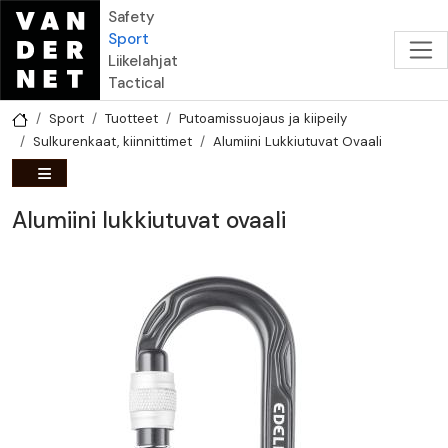
Hyppää pääsisältöön
Safety
Sport
Liikelahjat
Tactical
Sport
Tuotteet
Putoamissuojaus ja kiipeily
Sulkurenkaat, kiinnittimet
Alumiini Lukkiutuvat Ovaali
Alumiini lukkiutuvat ovaali