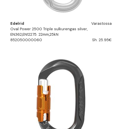
Edelrid
Varastossa
Oval Power 2500 Triple sulkurengas silver,
EN362,EN12275. 22mm,25kN
852050000060
Sh. 25.95€