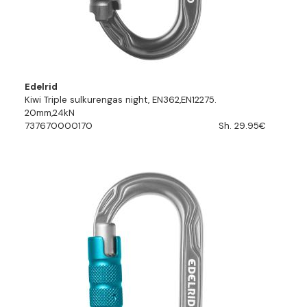
Edelrid
Kiwi Triple sulkurengas night, EN362,EN12275.
20mm,24kN
737670000170
Sh. 29.95€