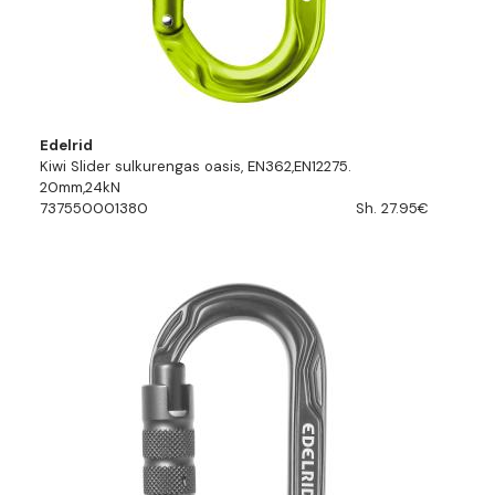
Edelrid
Kiwi Slider sulkurengas oasis, EN362,EN12275.
20mm,24kN
737550001380
Sh. 27.95€