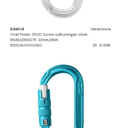
Edelrid
Varastossa
Oval Power 2500 Screw sulkurengas silver,
EN362,EN12275. 22mm,25kN
852040000060
Sh. 21.95€