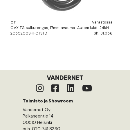
CT
Varastossa
OVX TG sulkurengas, 17mm avauma. Autom.lukit. 24kN
2C50200SHFCTSTD
Sh. 31.95€
VANDERNET
Toimisto ja Showroom
Vandernet Oy
Pälkäneentie 14
00510 Helsinki
puh. 020 741 8330