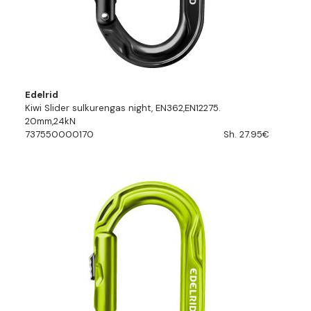
Edelrid
Kiwi Slider sulkurengas night, EN362,EN12275.
20mm,24kN
737550000170
Sh. 27.95€