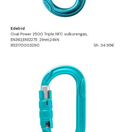
Edelrid
Oval Power 2500 Triple NFC sulkurengas,
EN362,EN12275. 21mm,24kN
852170003290
Sh. 34.95€