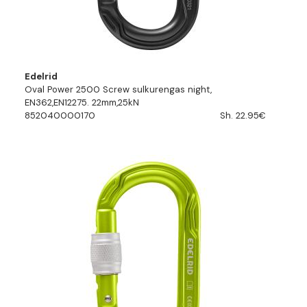
Edelrid
Oval Power 2500 Screw sulkurengas night,
EN362,EN12275. 22mm,25kN
852040000170
Sh. 22.95€