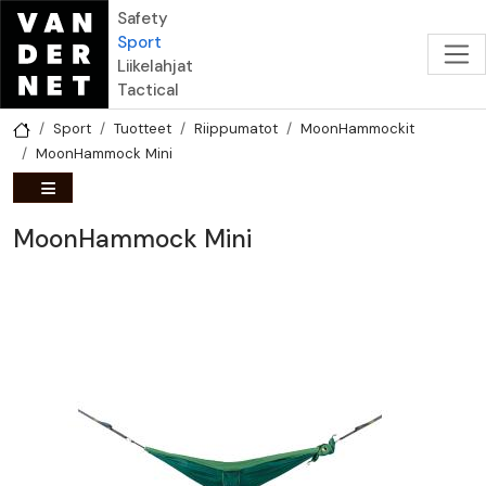
Hyppää pääsisältöön
Safety
Sport
Liikelahjat
Tactical
Sport
Tuotteet
Riippumatot
MoonHammockit
MoonHammock Mini
MoonHammock Mini