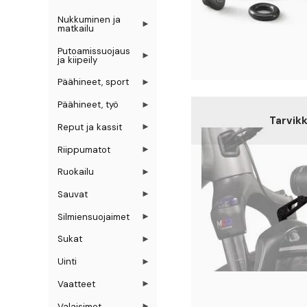
Nukkuminen ja
matkailu
Putoamissuojaus
ja kiipeily
Päähineet, sport
Päähineet, työ
Tarvik
Reput ja kassit
Riippumatot
Ruokailu
Sauvat
Silmiensuojaimet
Sukat
Uinti
Vaatteet
Valaisimet