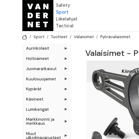
Hyppää pääsisältöön
Safety
Sport
Liikelahjat
Tactical
Sport
Tuotteet
Valaisimet
Pyörävalaisimet
Aurinkolasit
Valaisimet - 
Hoitoaineet
Juomaratkaisut
Kiinnik
Kuulosuojaimet
Kypärät
Käsineet
Lumikengät
Markkinointi ja
merkkaus
Muut
ulkoilmavarusteet