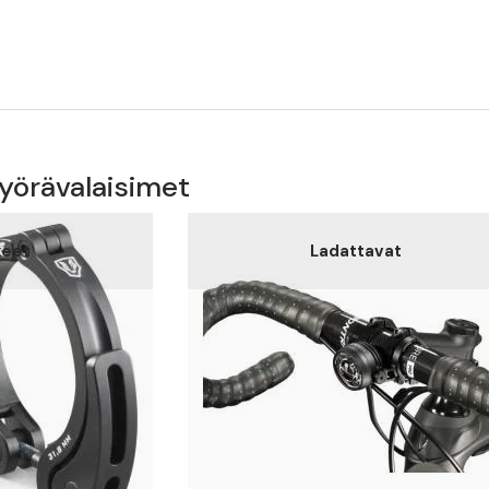
Pyörävalaisimet
keet
Ladattavat