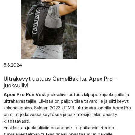
5.3.2024
Ultrakevyt uutuus CamelBakilta: Apex Pro -
juoksuliivi
Apex Pro Run Vest
juoksuliivi-uutuus kilpapolkujuoksijoille ja
ultraharrastajille. Liivissä on paljon tilaa tavaroille ja silti kevyt
kokonaispaino. Syksyn 2023 UTMB-ultramaratoneilla Apex Pro
on ollut jo kovassa käytössä ja palkintosijoillekin päästy
kiitettävästi.
Ensi kertaa juoksuliiviin on asennettu paikannin. Recco-
turvajärjestelmän tutkasignaali opastaa avun paikalle