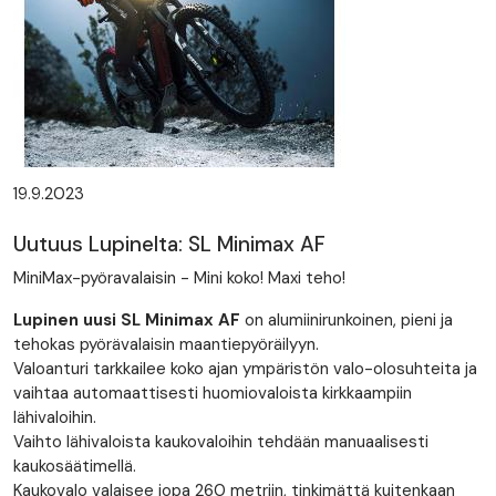
19.9.2023
Uutuus Lupinelta: SL Minimax AF
MiniMax-pyöravalaisin - Mini koko! Maxi teho!
Lupinen uusi SL Minimax AF
on alumiinirunkoinen, pieni ja
tehokas pyörävalaisin maantiepyöräilyyn.
Valoanturi tarkkailee koko ajan ympäristön valo-olosuhteita ja
vaihtaa automaattisesti huomiovaloista kirkkaampiin
lähivaloihin.
Vaihto lähivaloista kaukovaloihin tehdään manuaalisesti
kaukosäätimellä.
Kaukovalo valaisee jopa 260 metriin, tinkimättä kuitenkaan