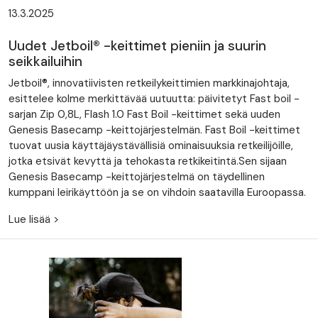
13.3.2025
Uudet Jetboil® -keittimet pieniin ja suurin
seikkailuihin
Jetboil®, innovatiivisten retkeilykeittimien markkinajohtaja,
esittelee kolme merkittävää uutuutta: päivitetyt Fast boil -
sarjan Zip 0,8L, Flash 1.0 Fast Boil -keittimet sekä uuden
Genesis Basecamp -keittojärjestelmän. Fast Boil -keittimet
tuovat uusia käyttäjäystävällisiä ominaisuuksia retkeilijöille,
jotka etsivät kevyttä ja tehokasta retkikeitintä.Sen sijaan
Genesis Basecamp -keittojärjestelmä on täydellinen
kumppani leirikäyttöön ja se on vihdoin saatavilla Euroopassa.
Lue lisää >