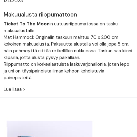
12.5.2023
Makuualusta riippumattoon
Ticket To The Moon
in uutuusriippumatossa on tasku
makuualustalle.
Mat Hammock Originalin taskuun mahtuu 70 x 200 cm
kokoinen makuualusta. Paksuutta alustalla voi olla jopa 5 cm,
näin pehmeyttä riittää retkelläkin nukkuessa. Taskun saa kiinni
klipsillä, jotta alusta pysyy paikallaan.
Riippumatto on korkealaatuista laskuvarjonailonia, joten lepo
ja uni on täysipainoista ilman kehoon kohdistuvia
painepisteitä.
Lue lisää >