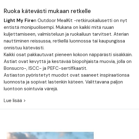
Ruoka kätevästi mukaan retkelle
Light My Fire
n Outdoor MealKit -retkiruokailusetti on nyt
entistä monipuolisempi. Mukana on kaikki mitä ruuan
kuljettamiseen, valmisteluun ja ruokailuun tarvitset. Aterian
nauttiminen reissussa, retkellä luonnossa tai kaupungissa
onnistuu kätevästi.
Kaikki osat pakkautuvat pieneen kokoon näppärästi sisäkkäin.
Astiat ovat kevyttä ja kestävää biopohjaista muovia, jolla on
Bonsucro-, ISCC- ja PEFC-sertifikaatit.
Astiaston pyöristetyt muodot ovat saaneet inspiraationsa
luonnosta ja sopivat lastenkin käteen. Valittavana paljon
luontoon sointuvia värejä.
Lue lisää >