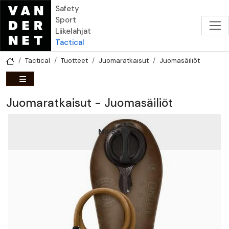
Hyppää pääsisältöön
Safety
Sport
Liikelahjat
Tactical
Tactical
Tuotteet
Juomaratkaisut
Juomasäiliöt
Juomaratkaisut - Juomasäiliöt
Mil Spec