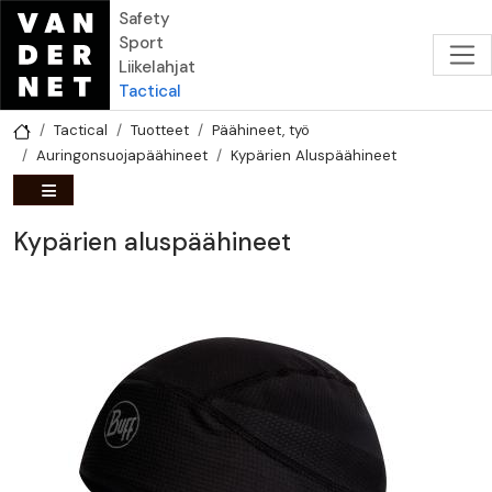
Hyppää pääsisältöön
Safety
Sport
Liikelahjat
Tactical
Tactical
Tuotteet
Päähineet, työ
Auringonsuojapäähineet
Kypärien Aluspäähineet
Kypärien aluspäähineet