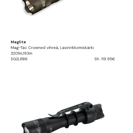
Maglite
Mag-Tac Crowned vihreä, Lasinrikkomiskärki.
320lm,193m
SG2LRB6
Sh. 119.95€