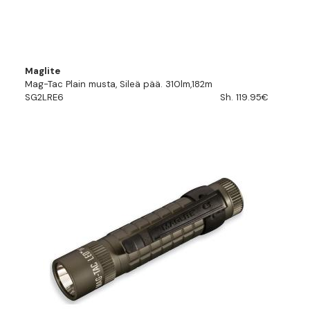
Maglite
Mag-Tac Plain musta, Sileä pää. 310lm,182m
SG2LRE6
Sh. 119.95€