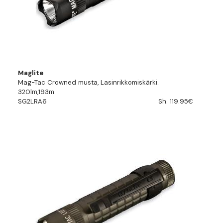
Maglite
Mag-Tac Crowned musta, Lasinrikkomiskärki.
320lm,193m
SG2LRA6
Sh. 119.95€