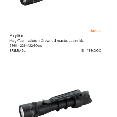
Uutuus
Maglite
Mag-Tac II valaisin Crowned musta, Lasinrikk.
398lm,221m,12240cd.
SF2LRA6L
Sh. 199.00€