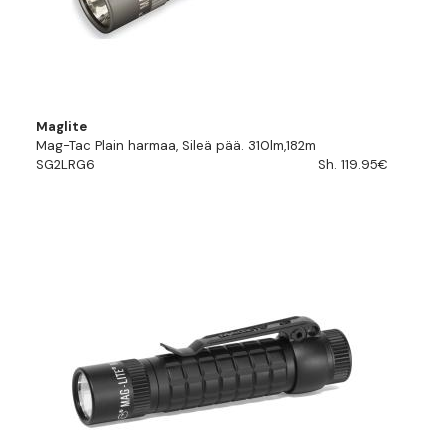
Maglite
Mag-Tac Plain harmaa, Sileä pää. 310lm,182m
SG2LRG6
Sh. 119.95€