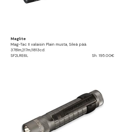
Maglite
Mag-Tac II valaisin Plain musta, Sileä pää.
378lm,217m,11813cd.
SF2LRE6L
Sh. 195.00€