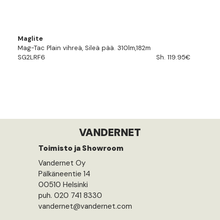
Maglite
Mag-Tac Plain vihreä, Sileä pää. 310lm,182m
SG2LRF6
Sh. 119.95€
VANDERNET
Toimisto ja Showroom
Vandernet Oy
Pälkäneentie 14
00510 Helsinki
puh. 020 741 8330
vandernet@vandernet.com