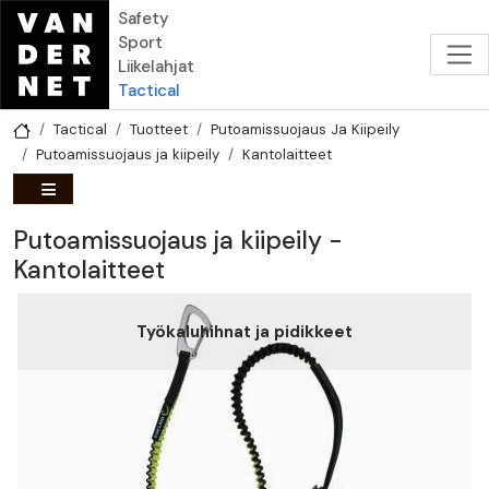
Hyppää pääsisältöön
Safety
Sport
Liikelahjat
Tactical
Tactical
Tuotteet
Putoamissuojaus Ja Kiipeily
Putoamissuojaus ja kiipeily
Kantolaitteet
Putoamissuojaus ja kiipeily -
Kantolaitteet
Työkaluhihnat ja pidikkeet