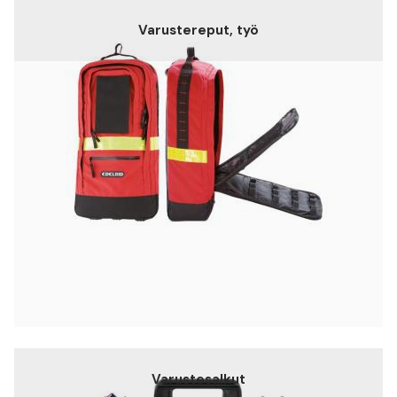
Varustereput, työ
Varustesalkut