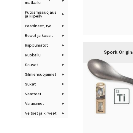
matkailu
Putoamissuojaus
ja kiipeily
Päähineet, työ
Reput ja kassit
Riippumatot
Spork Origina
Ruokailu
Sauvat
Silmiensuojaimet
Sukat
Vaatteet
Valaisimet
Veitset ja kirveet