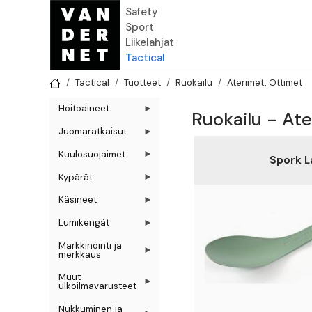
Hyppää pääsisältöön
Safety
Sport
Liikelahjat
Tactical
Tactical
Tuotteet
Ruokailu
Aterimet, Ottimet
Hoitoaineet
Ruokailu - Ate
Juomaratkaisut
Kuulosuojaimet
Spork L
Kypärät
Käsineet
Lumikengät
Markkinointi ja
merkkaus
Muut
ulkoilmavarusteet
Nukkuminen ja