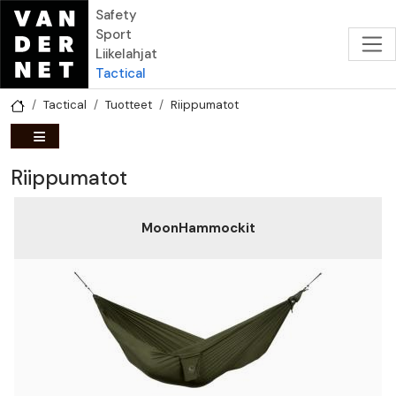
Hyppää pääsisältöön
Safety
Sport
Liikelahjat
Tactical
Tactical
Tuotteet
Riippumatot
Riippumatot
MoonHammockit