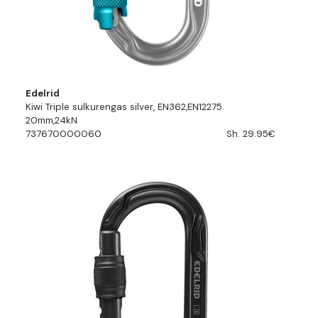
Edelrid
Kiwi Triple sulkurengas silver, EN362,EN12275.
20mm,24kN
737670000060
Sh. 29.95€