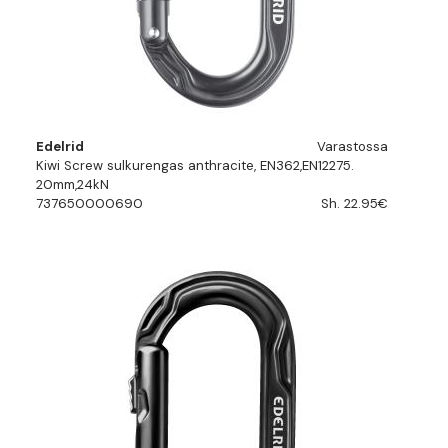
Edelrid
Varastossa
Kiwi Screw sulkurengas anthracite, EN362,EN12275.
20mm,24kN
737650000690
Sh. 22.95€