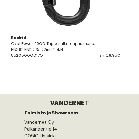
Edelrid
Oval Power 2500 Triple sulkurengas musta,
EN362,EN12275. 22mm,25kN
852050000170
Sh. 26.95€
VANDERNET
Toimisto ja Showroom
Vandernet Oy
Pälkäneentie 14
00510 Helsinki