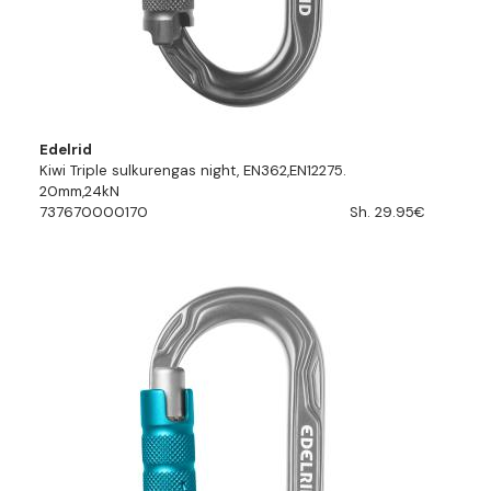
Edelrid
Kiwi Triple sulkurengas night, EN362,EN12275.
20mm,24kN
737670000170
Sh. 29.95€