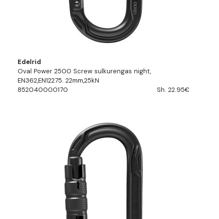
Edelrid
Oval Power 2500 Screw sulkurengas night,
EN362,EN12275. 22mm,25kN
852040000170
Sh. 22.95€