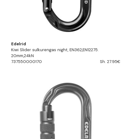
Edelrid
Kiwi Slider sulkurengas night, EN362,EN12275.
20mm,24kN
737550000170
Sh. 27.95€