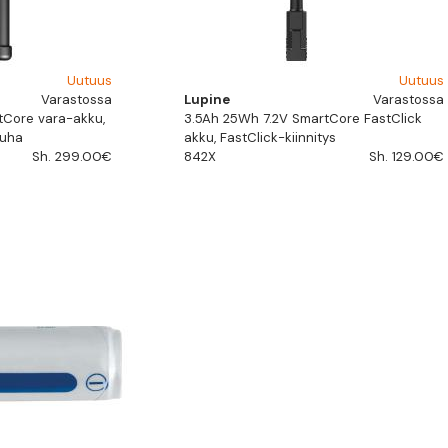
Uutuus
Uutuus
Varastossa
Lupine
Varastossa
tCore vara-akku,
3.5Ah 25Wh 7.2V SmartCore FastClick
auha
akku, FastClick-kiinnitys
Sh. 299.00€
842X
Sh. 129.00€