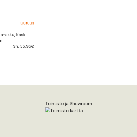
Uutuus
ra-akku, Kask
en
Sh. 35.95€
Toimisto ja Showroom