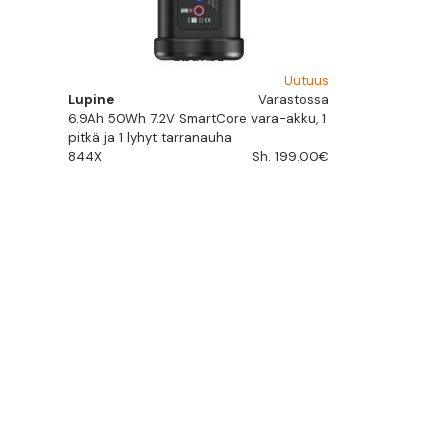
Uutuus
Lupine
Varastossa
6.9Ah 50Wh 7.2V SmartCore vara-akku, 1
pitkä ja 1 lyhyt tarranauha
844X
Sh. 199.00€