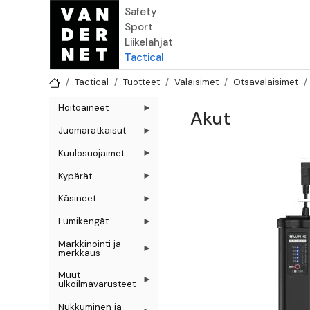
Hyppää pääsisältöön
Safety
Sport
Liikelahjat
Tactical
Tactical
Tuotteet
Valaisimet
Otsavalaisimet
Hoitoaineet
Akut
Juomaratkaisut
Kuulosuojaimet
Kypärät
Käsineet
Lumikengät
Markkinointi ja
merkkaus
Muut
ulkoilmavarusteet
Nukkuminen ja