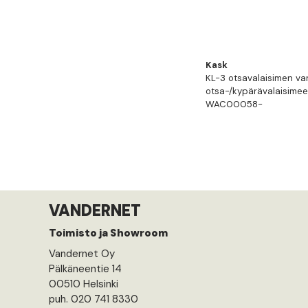
Kask
KL-3 otsavalaisimen va
otsa-/kypärävalaisime
WAC00058-
VANDERNET
Toimisto ja Showroom
Vandernet Oy
Pälkäneentie 14
00510 Helsinki
puh. 020 741 8330