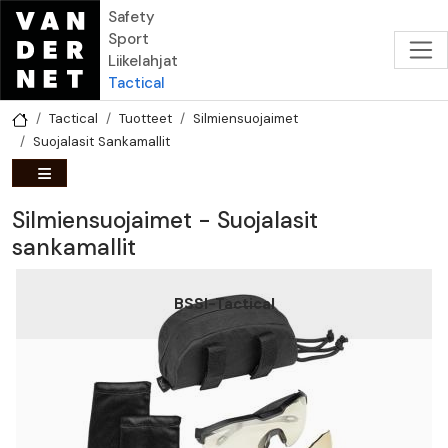
Hyppää pääsisältöön
Safety
Sport
Liikelahjat
Tactical
Tactical
Tuotteet
Silmiensuojaimet
Suojalasit Sankamallit
Silmiensuojaimet - Suojalasit
sankamallit
BSSI-Tactical