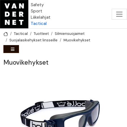
Hyppää pääsisältöön
Safety
Sport
Liikelahjat
Tactical
Tactical
Tuotteet
Silmiensuojaimet
Suojalasikehykset linsseille
Muovikehykset
Muovikehykset