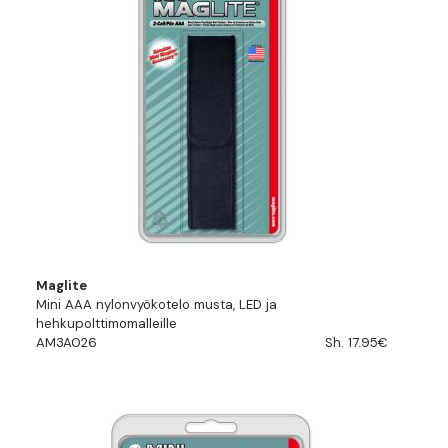
Maglite
Mini AAA nylonvyökotelo musta, LED ja
hehkupolttimomalleille
AM3A026
Sh. 17.95€