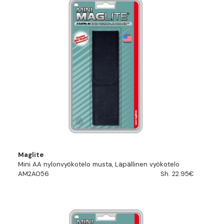
Maglite
Mini AA nylonvyökotelo musta, Läpällinen vyökotelo
AM2A056
Sh. 22.95€