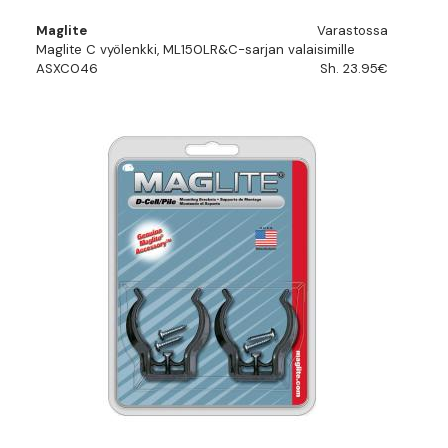
Maglite
Varastossa
Maglite C vyölenkki, ML150LR&C-sarjan valaisimille
ASXC046
Sh. 23.95€