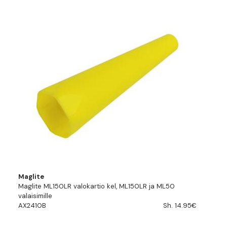
Maglite
Maglite ML150LR valokartio kel, ML150LR ja ML50
valaisimille
AX2410B
Sh. 14.95€