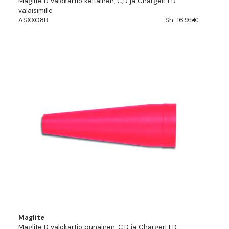
Maglite D valokartio keltainen, C,D ja ChargerLED
valaisimille
ASXX08B
Sh. 16.95€
Maglite
Maglite D valokartio punainen, C,D ja ChargerLED