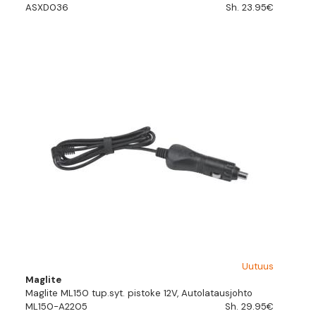
ASXD036
Sh. 23.95€
Uutuus
Maglite
Maglite ML150 tup.syt. pistoke 12V, Autolatausjohto
ML150-A2205
Sh. 29.95€