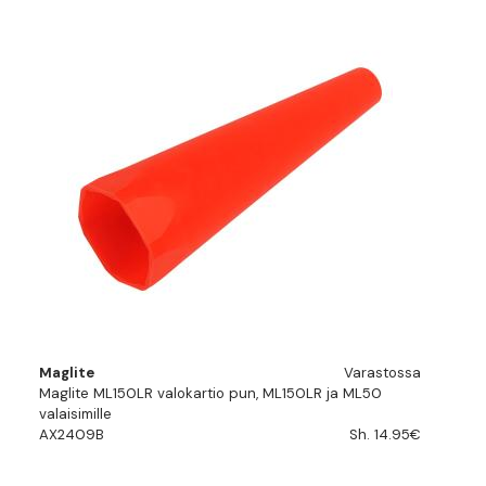
Maglite
Varastossa
Maglite ML150LR valokartio pun, ML150LR ja ML50
valaisimille
AX2409B
Sh. 14.95€