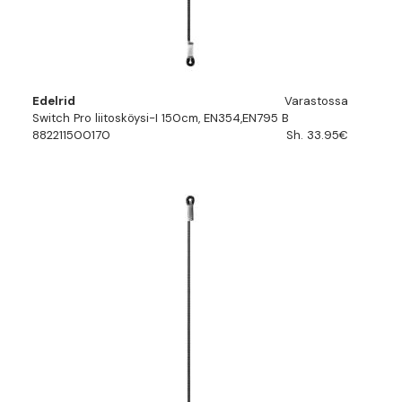
Edelrid
Varastossa
Switch Pro liitosköysi-I 150cm, EN354,EN795 B
882211500170
Sh. 33.95€