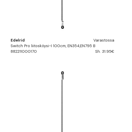
Edelrid
Varastossa
Switch Pro liitosköysi-I 100cm, EN354,EN795 B
882211000170
Sh. 31.95€