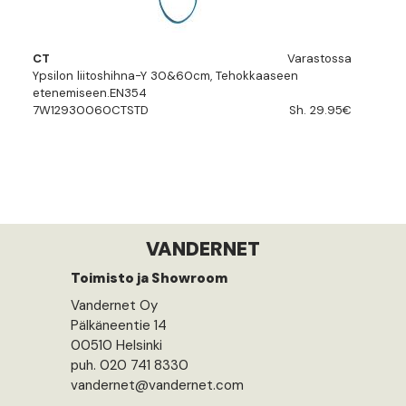
CT
Varastossa
Ypsilon liitoshihna-Y 30&60cm, Tehokkaaseen
etenemiseen.EN354
7W12930060CTSTD
Sh. 29.95€
VANDERNET
Toimisto ja Showroom
Vandernet Oy
Pälkäneentie 14
00510 Helsinki
puh. 020 741 8330
vandernet@vandernet.com