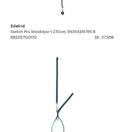
Edelrid
Switch Pro liitosköysi-I 270cm, EN354,EN795 B
882212700170
Sh. 37.95€