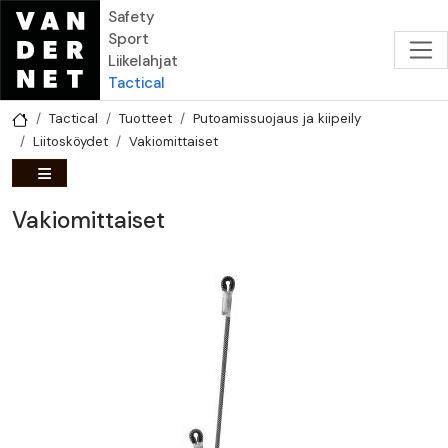
Hyppää pääsisältöön
Safety
Sport
Liikelahjat
Tactical
Tactical
Tuotteet
Putoamissuojaus ja kiipeily
Liitosköydet
Vakiomittaiset
Vakiomittaiset