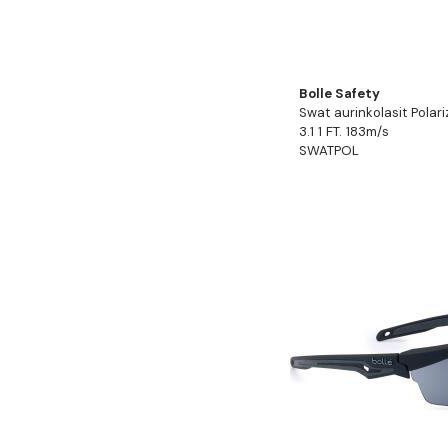
Bolle Safety
Swat aurinkolasit Polari
3.1 1 FT. 183m/s
SWATPOL