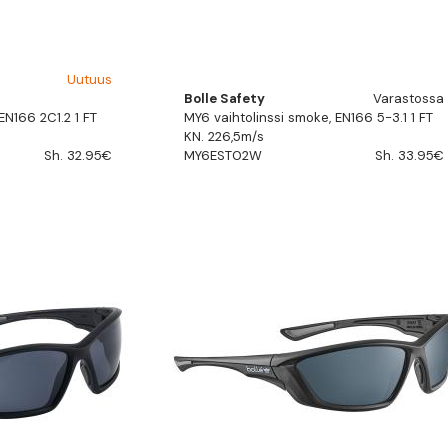
Uutuus
Bolle Safety
Varastossa
 EN166 2C1.2 1 FT
MY6 vaihtolinssi smoke, EN166 5-3.1 1 FT
KN. 226,5m/s
Sh. 32.95€
MY6EST02W
Sh. 33.95€