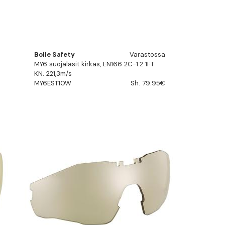
Bolle Safety
Varastossa
MY6 suojalasit kirkas, EN166 2C-1.2 1FT
KN. 221,3m/s
MY6EST10W
Sh. 79.95€