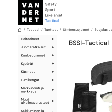
Hyppää pääsisältöön
Safety
Sport
Liikelahjat
Tactical
Tactical
Tuotteet
Silmiensuojaimet
Suojalasit 
Hoitoaineet
BSSI-Tactical
Juomaratkaisut
Kuulosuojaimet
Kypärät
Käsineet
Lumikengät
Markkinointi ja
merkkaus
Muut
ulkoilmavarusteet
Nukkuminen ja