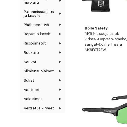
matkailu
Putoamissuojaus
ja kiipeily
Päähineet, työ
Bolle Safety
MY6 Kit suojalasipk
Reput ja kassit
kirkas&Copper&smoke,
Riippumatot
sangat+kolme linssiä
MY6EST72W
Ruokailu
Sauvat
Silmiensuojaimet
Sukat
Vaatteet
Valaisimet
Veitset ja kirveet