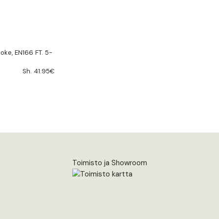
moke, EN166 FT. 5-
Sh. 41.95€
Toimisto ja Showroom