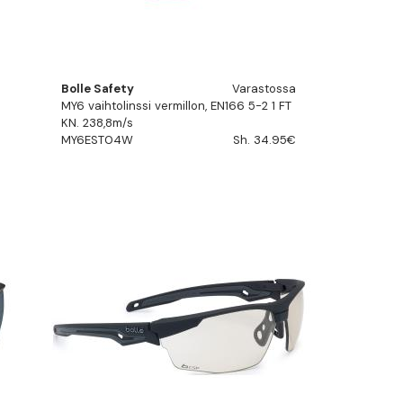
Bolle Safety
Varastossa
MY6 vaihtolinssi vermillon, EN166 5-2 1 FT
KN. 238,8m/s
MY6EST04W
Sh. 34.95€