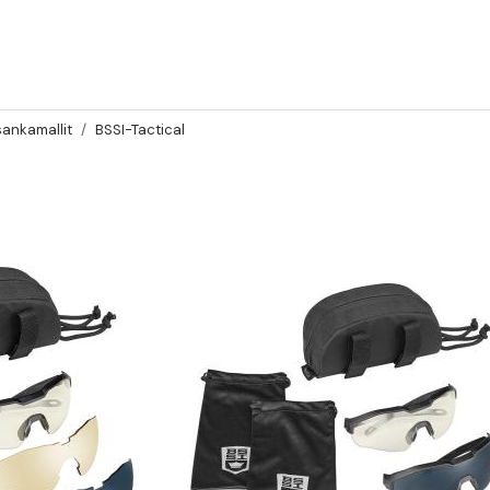
sankamallit
BSSI-Tactical