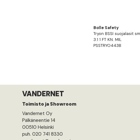
Bolle Safety
Tryon BSSI suojalasit s
3.1 1 FT KN. MIL
PSSTRYO443B
VANDERNET
Toimisto ja Showroom
Vandernet Oy
Pälkäneentie 14
00510 Helsinki
puh. 020 741 8330