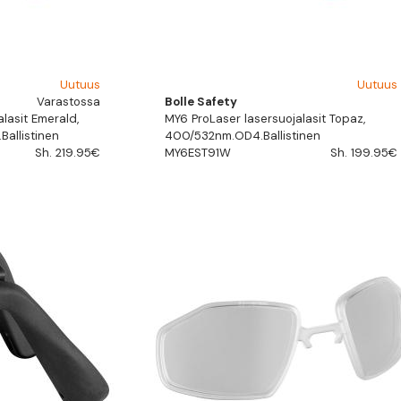
Uutuus
Uutuus
Varastossa
Bolle Safety
lasit Emerald,
MY6 ProLaser lasersuojalasit Topaz,
allistinen
400/532nm.OD4.Ballistinen
Sh. 219.95€
MY6EST91W
Sh. 199.95€