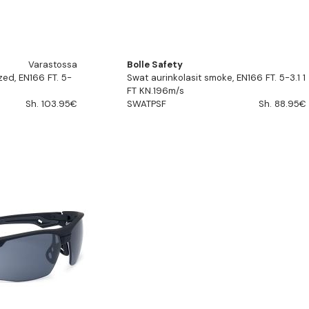
Varastossa
Bolle Safety
zed, EN166 FT. 5-
Swat aurinkolasit smoke, EN166 FT. 5-3.1 1
FT KN.196m/s
Sh. 103.95€
SWATPSF
Sh. 88.95€