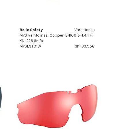
Bolle Safety
Varastossa
MY6 vaihtolinssi Copper, EN166 5-1.4 1 FT
KN. 226,6m/s
MY6EST01W
Sh. 33.95€