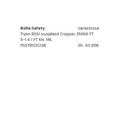
Bolle Safety
Varastossa
Tryon BSSI suojalasit Copper, EN166 FT.
5-1.4 1 FT KN. MIL
PSSTRYOC13B
Sh. 43.95€