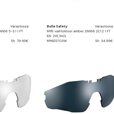
Varastossa
Bolle Safety
Varastossa
N166 5-3.1 1 FT
MY6 vaihtolinssi amber, EN166 2C1.2 1 FT
KN. 219,7m/s
Sh. 79.95€
MY6EST03W
Sh. 34.95€