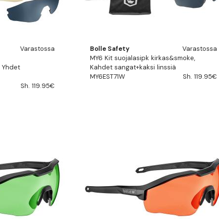
Varastossa
Bolle Safety
Varastossa
MY6 Kit suojalasipk kirkas&smoke,
 Yhdet
Kahdet sangat+kaksi linssiä
MY6EST71W
Sh. 119.95€
Sh. 119.95€