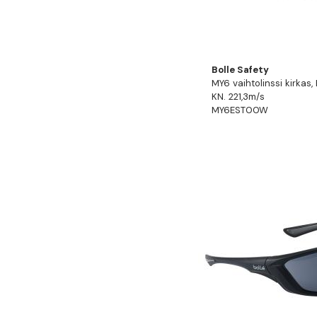
Bolle Safety
MY6 vaihtolinssi kirkas,
KN. 221,3m/s
MY6EST00W