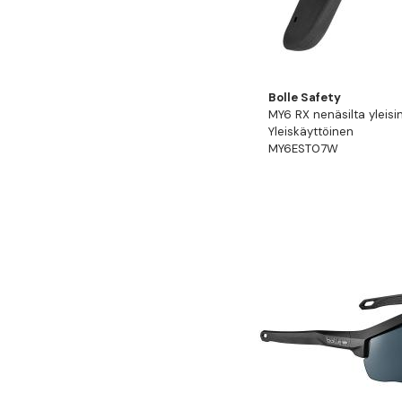
Bolle Safety
MY6 RX nenäsilta yleisin
Yleiskäyttöinen
MY6EST07W