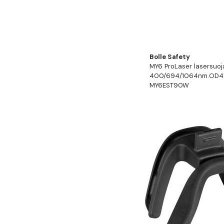
Bolle Safety
MY6 ProLaser lasersuoja
400/694/1064nm.OD4.B
MY6EST90W