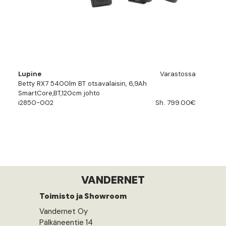
Lupine
Varastossa
Betty RX7 5400lm BT otsavalaisin, 6,9Ah
SmartCore,BT,120cm johto
i2850-002
Sh. 799.00€
VANDERNET
Toimisto ja Showroom
Vandernet Oy
Pälkäneentie 14