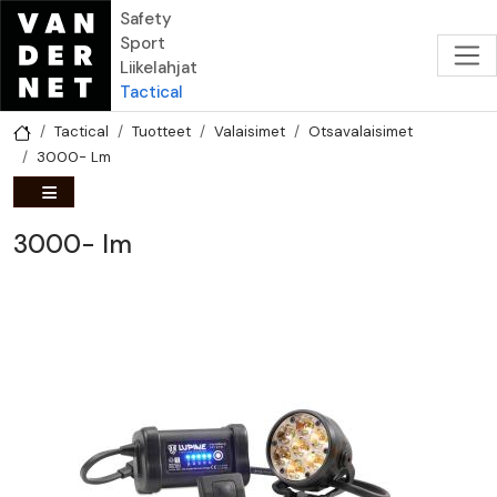
Hyppää pääsisältöön
Safety
Sport
Liikelahjat
Tactical
Tactical
Tuotteet
Valaisimet
Otsavalaisimet
3000- Lm
3000- lm