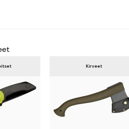
eet
itset
Kirveet