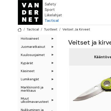
Hyppää pääsisältöön
Safety
Sport
Liikelahjat
Tactical
Tactical
Tuotteet
Veitset Ja Kirveet
Hoitoaineet
Veitset ja kirv
Juomaratkaisut
Kuulosuojaimet
Kääntöve
Kypärät
Käsineet
Lumikengät
Markkinointi ja
merkkaus
Muut
ulkoilmavarusteet
Nukkuminen ja