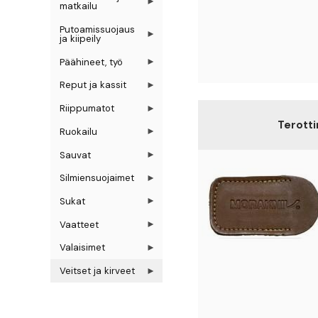
matkailu
Putoamissuojaus
ja kiipeily
Päähineet, työ
Reput ja kassit
Riippumatot
Terott
Ruokailu
Sauvat
Silmiensuojaimet
Sukat
Vaatteet
Valaisimet
Veitset ja kirveet