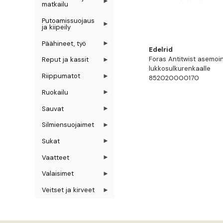
matkailu
Putoamissuojaus
ja kiipeily
Päähineet, työ
Edelrid
Foras Antitwist asemoin
Reput ja kassit
lukkosulkurenkaalle
Riippumatot
852020000170
Ruokailu
Sauvat
Silmiensuojaimet
Sukat
Vaatteet
Valaisimet
Veitset ja kirveet