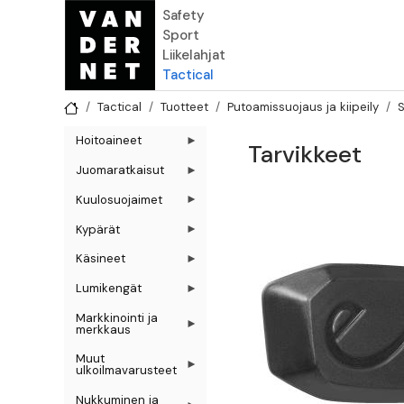
Hyppää pääsisältöön
Safety
Sport
Liikelahjat
Tactical
Tactical
Tuotteet
Putoamissuojaus ja kiipeily
S
Hoitoaineet
Tarvikkeet
Juomaratkaisut
Kuulosuojaimet
Kypärät
Käsineet
Lumikengät
Markkinointi ja
merkkaus
Muut
ulkoilmavarusteet
Nukkuminen ja