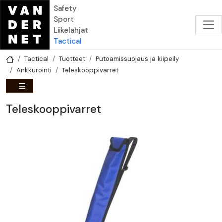
Hyppää pääsisältöön
Safety
Sport
Liikelahjat
Tactical
Tactical
Tuotteet
Putoamissuojaus ja kiipeily
Ankkurointi
Teleskooppivarret
Teleskooppivarret