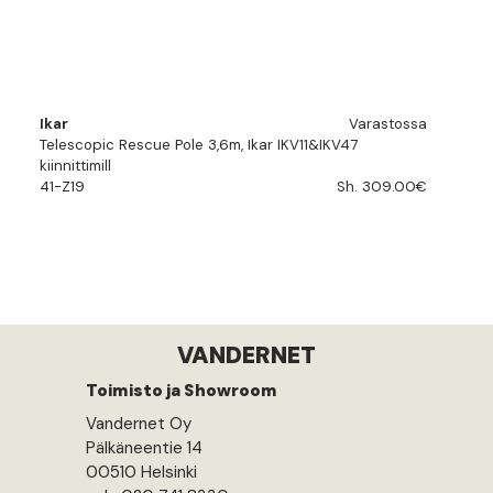
Ikar
Varastossa
Telescopic Rescue Pole 3,6m, Ikar IKV11&IKV47
kiinnittimill
41-Z19
Sh. 309.00€
VANDERNET
Toimisto ja Showroom
Vandernet Oy
Pälkäneentie 14
00510 Helsinki