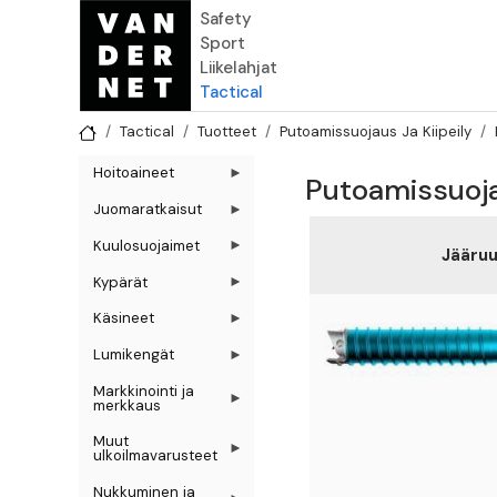
Hyppää pääsisältöön
Safety
Sport
Liikelahjat
Tactical
Tactical
Tuotteet
Putoamissuojaus Ja Kiipeily
Hoitoaineet
Putoamissuojau
Juomaratkaisut
Kuulosuojaimet
Jääruu
Kypärät
Käsineet
Lumikengät
Markkinointi ja
merkkaus
Muut
ulkoilmavarusteet
Nukkuminen ja