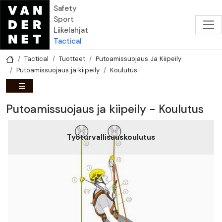
Hyppää pääsisältöön
Safety
Sport
Liikelahjat
Tactical
Tactical
Tuotteet
Putoamissuojaus Ja Kiipeily
Putoamissuojaus ja kiipeily
Koulutus
Putoamissuojaus ja kiipeily - Koulutus
Työturvallisuuskoulutus