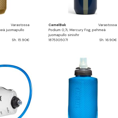
Varastossa
CamelBak
Varastossa
meä juomapullo
Podium 0,7L Mercury Fog, pehmeä
juomapullo sinivihr
Sh. 15.90€
1875305071
Sh. 16.90€