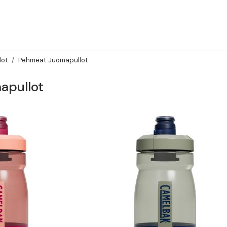
lot
Pehmeät Juomapullot
apullot