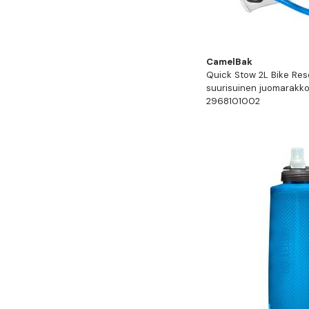
CamelBak
Quick Stow 2L Bike Rese
suurisuinen juomarakko
2968101002