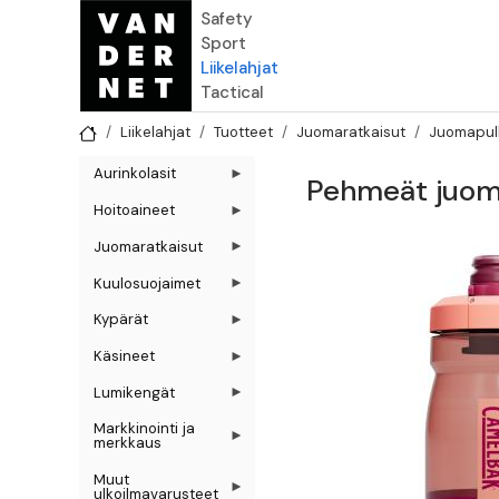
Hyppää pääsisältöön
Safety
Sport
Liikelahjat
Tactical
Liikelahjat
Tuotteet
Juomaratkaisut
Juomapul
Aurinkolasit
Pehmeät juom
Hoitoaineet
Juomaratkaisut
Kuulosuojaimet
Kypärät
Käsineet
Lumikengät
Markkinointi ja
merkkaus
Muut
ulkoilmavarusteet