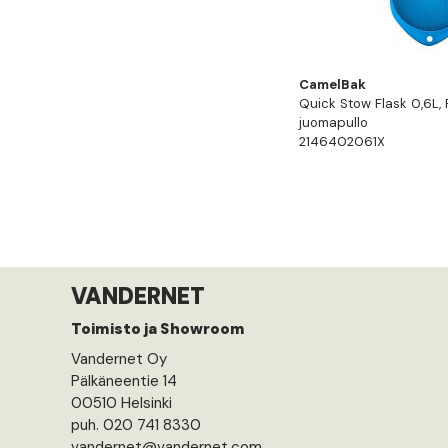
CamelBak
Quick Stow Flask 0,6L, 
juomapullo
2146402061X
VANDERNET
Toimisto ja Showroom
Vandernet Oy
Pälkäneentie 14
00510 Helsinki
puh. 020 741 8330
vandernet@vandernet.com