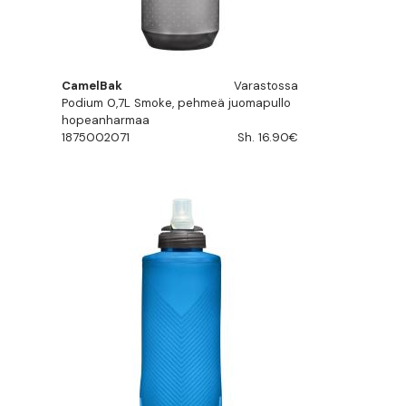
CamelBak
Varastossa
Podium 0,7L Smoke, pehmeä juomapullo
hopeanharmaa
1875002071
Sh. 16.90€