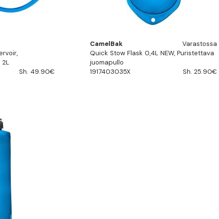
CamelBak
Varastossa
rvoir,
Quick Stow Flask 0,4L NEW, Puristettava
 2L
juomapullo
Sh. 49.90€
1917403035X
Sh. 25.90€