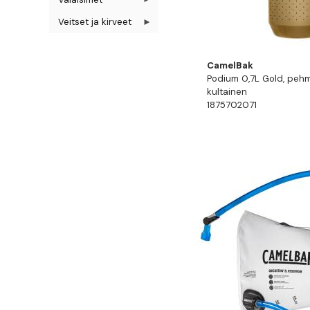
Veitset ja kirveet
CamelBak
Podium 0,7L Gold, peh
kultainen
1875702071