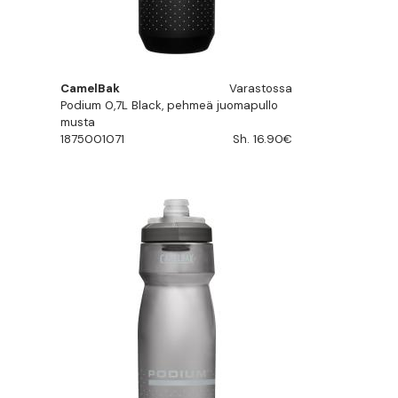
CamelBak
Varastossa
Podium 0,7L Black, pehmeä juomapullo
musta
1875001071
Sh. 16.90€