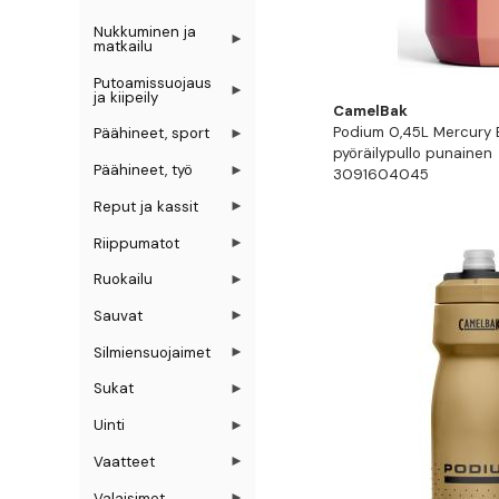
Nukkuminen ja
matkailu
Putoamissuojaus
ja kiipeily
CamelBak
Podium 0,45L Mercury B
Päähineet, sport
pyöräilypullo punainen
Päähineet, työ
3091604045
Reput ja kassit
Riippumatot
Ruokailu
Sauvat
Silmiensuojaimet
Sukat
Uinti
Vaatteet
Valaisimet