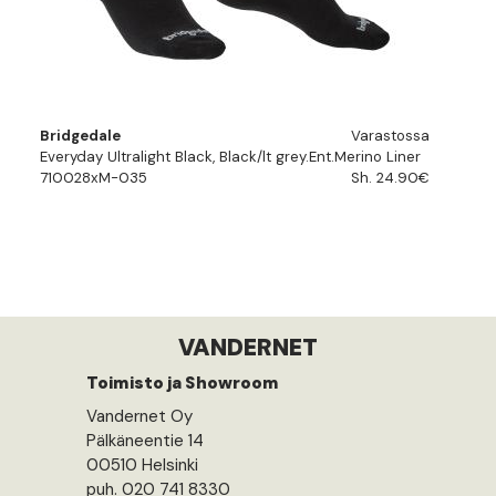
Bridgedale
Varastossa
Everyday Ultralight Black, Black/lt grey.Ent.Merino Liner
710028xM-035
Sh. 24.90€
VANDERNET
Toimisto ja Showroom
Vandernet Oy
Pälkäneentie 14
00510 Helsinki
puh. 020 741 8330