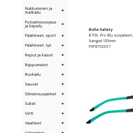
Nukkuminen ja
matkailu
Putoamissuojaus
ja kiipeily
Bolle Safety
B713L Pro Blu suojalasit
Päähineet, sport
Sangat 135mm
Päähineet, työ
PXFB713207
Reput ja kassit
Riippumatot
Ruokailu
Sauvat
Silmiensuojaimet
Sukat
Uinti
Vaatteet
Valaisimet