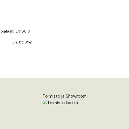
ojalasit, EN166 S
Sh. 85.95€
Toimisto ja Showroom