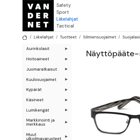
Hyppää pääsisältöön
Safety
Sport
Liikelahjat
Tactical
Liikelahjat
Tuotteet
Silmiensuojaimet
Suojalasi
Aurinkolasit
Näyttöpääte-s
Hoitoaineet
Juomaratkaisut
Kuulosuojaimet
Kypärät
Käsineet
Lumikengät
Markkinointi ja
merkkaus
Muut
ulkoilmavarusteet