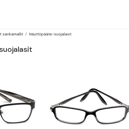
t sankamallit
Näyttöpääte-suojalasit
uojalasit