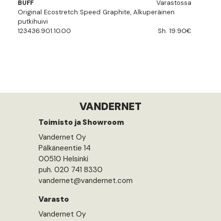
BUFF
Varastossa
Original Ecostretch Speed Graphite, Alkuperäinen
putkihuivi
123436.901.10.00
Sh. 19.90€
VANDERNET
Toimisto ja Showroom
Vandernet Oy
Pälkäneentie 14
00510 Helsinki
puh. 020 741 8330
vandernet@vandernet.com
Varasto
Vandernet Oy