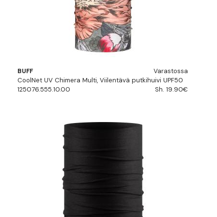
BUFF
Varastossa
CoolNet UV Chimera Multi, Viilentävä putkihuivi UPF50
125076.555.10.00
Sh. 19.90€