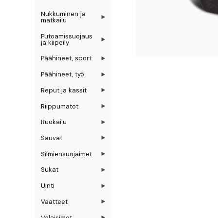
Nukkuminen ja
matkailu
Putoamissuojaus
ja kiipeily
Päähineet, sport
Päähineet, työ
Reput ja kassit
Riippumatot
Ruokailu
Sauvat
Silmiensuojaimet
Sukat
Uinti
Vaatteet
Valaisimet