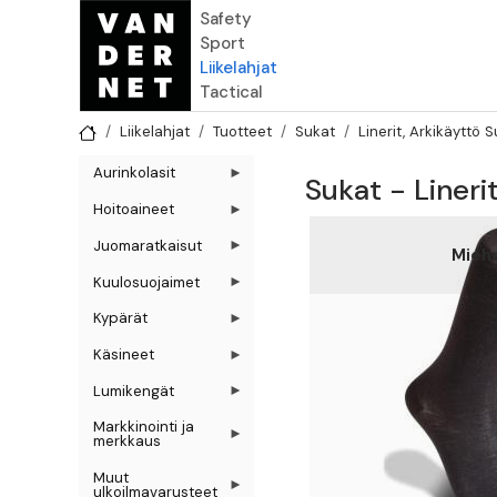
Hyppää pääsisältöön
Safety
Sport
Liikelahjat
Tactical
Liikelahjat
Tuotteet
Sukat
Linerit, Arkikäyttö 
Aurinkolasit
Sukat - Lineri
Hoitoaineet
Juomaratkaisut
Mieh
Kuulosuojaimet
Kypärät
Käsineet
Lumikengät
Markkinointi ja
merkkaus
Muut
ulkoilmavarusteet