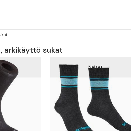
Sukat
t, arkikäyttö sukat
et
Naiset