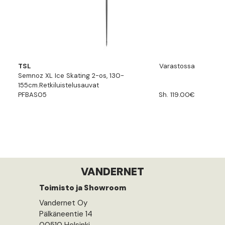
TSL
Varastossa
Semnoz XL Ice Skating 2-os, 130-
155cm.Retkiluistelusauvat
PFBAS05
Sh. 119.00€
VANDERNET
Toimisto ja Showroom
Vandernet Oy
Pälkäneentie 14