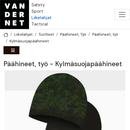
Hyppää pääsisältöön
Safety
Sport
Liikelahjat
Tactical
Liikelahjat
Tuotteet
Päähineet, Työ
Päähineet, työ
Kylmäsuojapäähineet
Päähineet, työ - Kylmäsuojapäähineet
Pipot