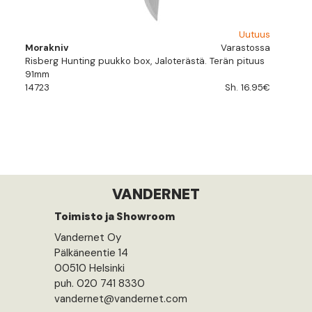
Uutuus
Morakniv
Varastossa
Risberg Hunting puukko box, Jaloterästä. Terän pituus
91mm
14723
Sh. 16.95€
VANDERNET
Toimisto ja Showroom
Vandernet Oy
Pälkäneentie 14
00510 Helsinki
puh. 020 741 8330
vandernet@vandernet.com