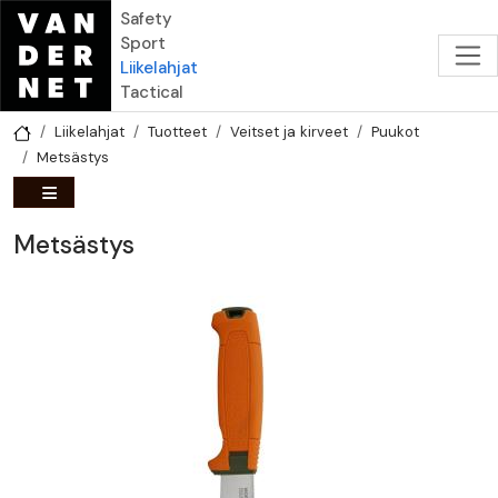
Hyppää pääsisältöön
Safety
Sport
Liikelahjat
Tactical
Liikelahjat
Tuotteet
Veitset ja kirveet
Puukot
Metsästys
Metsästys