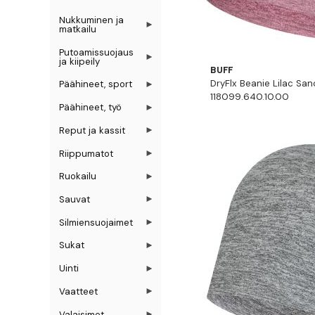
Nukkuminen ja
matkailu
Putoamissuojaus
ja kiipeily
BUFF
DryFlx Beanie Lilac San
Päähineet, sport
118099.640.10.00
Päähineet, työ
Reput ja kassit
Riippumatot
Ruokailu
Sauvat
Silmiensuojaimet
Sukat
Uinti
Vaatteet
Valaisimet