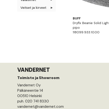
Veitset ja kirveet
BUFF
Dryflx Beanie Solid Ligh
pipo
118099.933.10.00
VANDERNET
Toimisto ja Showroom
Vandernet Oy
Pälkäneentie 14
00510 Helsinki
puh. 020 741 8330
vandernet@vandernet.com