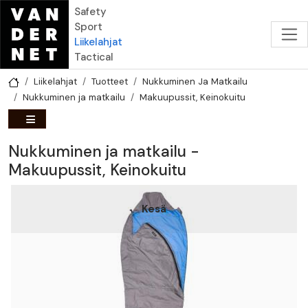
Hyppää pääsisältöön
Safety
Sport
Liikelahjat
Tactical
Liikelahjat
Tuotteet
Nukkuminen Ja Matkailu
Nukkuminen ja matkailu
Makuupussit, Keinokuitu
Nukkuminen ja matkailu -
Makuupussit, Keinokuitu
Kesä