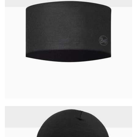
Pipot