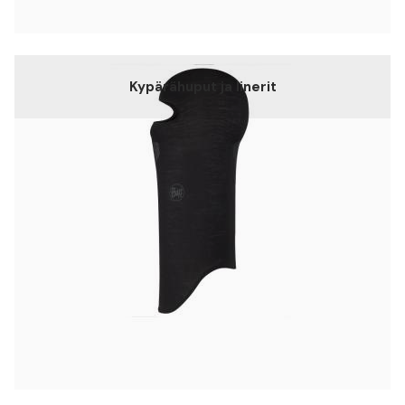
Kypärähuput ja linerit