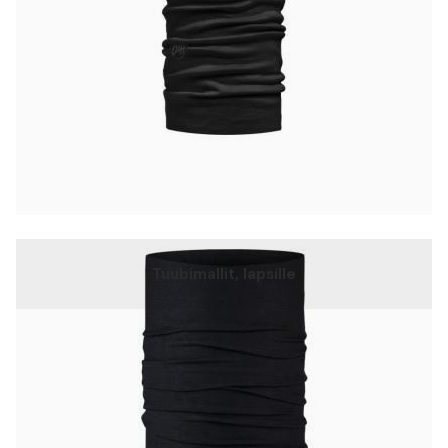
Tuubimallit, lapsille