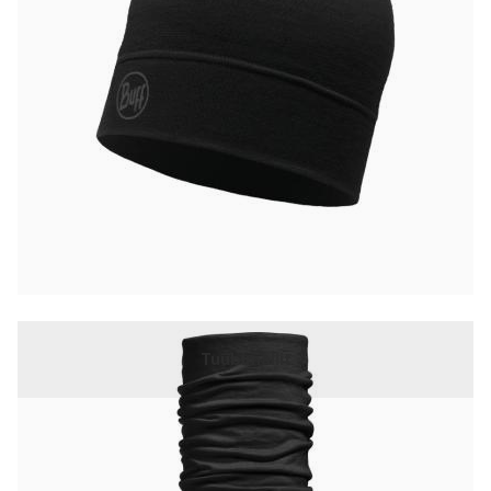
Tuubimallit