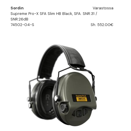
Sordin
Varastossa
Supreme Pro-X SFA Slim HB Black, SFA. SNR:31 /
SNR:26dB
74502-04-S
Sh. 552.00€