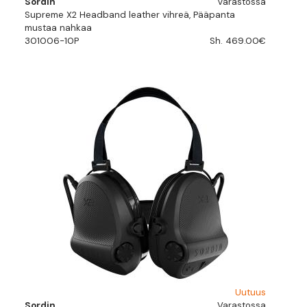
Sordin
Varastossa
Supreme X2 Headband leather vihreä, Pääpanta
mustaa nahkaa
301006-10P
Sh. 469.00€
Uutuus
Sordin
Varastossa