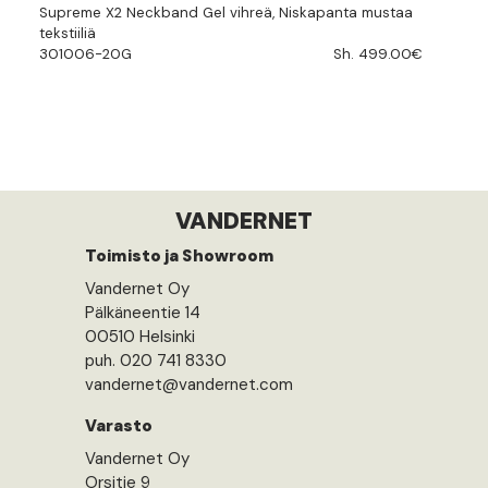
Supreme X2 Neckband Gel vihreä, Niskapanta mustaa
tekstiiliä
301006-20G
Sh. 499.00€
VANDERNET
Toimisto ja Showroom
Vandernet Oy
Pälkäneentie 14
00510 Helsinki
puh. 020 741 8330
vandernet@vandernet.com
Varasto
Vandernet Oy
Orsitie 9