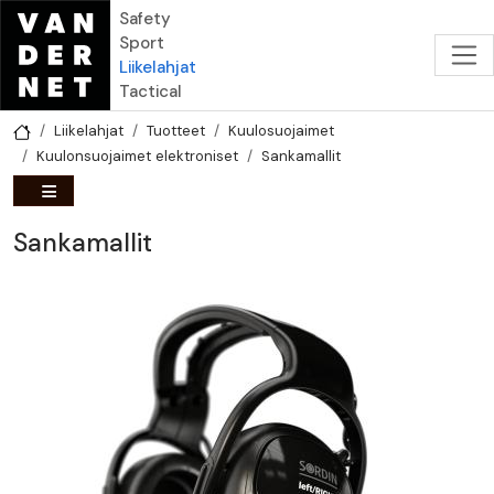
Hyppää pääsisältöön
Safety
Sport
Liikelahjat
Tactical
Liikelahjat
Tuotteet
Kuulosuojaimet
Kuulonsuojaimet elektroniset
Sankamallit
Sankamallit