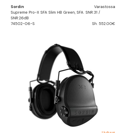
Sordin
Varastossa
Supreme Pro-X SFA Slim HB Green, SFA. SNR:31 /
SNR:26dB
74502-06-S
Sh. 552.00€
Uutuus