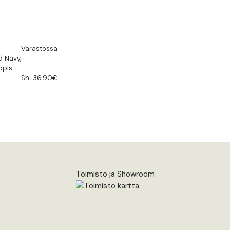
Varastossa
d Navy,
ppis
Sh. 36.90€
Toimisto ja Showroom