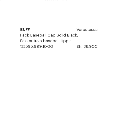
BUFF
Varastossa
Pack Baseball Cap Solid Black,
Pakkautuva baseball-lippis
122595.999.10.00
Sh. 36.90€