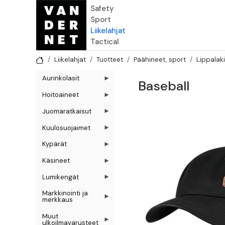
Hyppää pääsisältöön
Safety
Sport
Liikelahjat
Tactical
Liikelahjat
Tuotteet
Päähineet, sport
Lippalaki
Aurinkolasit
Baseball
Hoitoaineet
Juomaratkaisut
Kuulosuojaimet
Kypärät
Käsineet
Lumikengät
Markkinointi ja
merkkaus
Muut
ulkoilmavarusteet