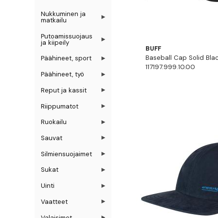
Nukkuminen ja
matkailu
Putoamissuojaus
ja kiipeily
BUFF
Baseball Cap Solid Blac
Päähineet, sport
117197.999.10.00
Päähineet, työ
Reput ja kassit
Riippumatot
Ruokailu
Sauvat
Silmiensuojaimet
Sukat
Uinti
Vaatteet
Valaisimet