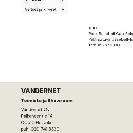
Veitset ja kirveet
BUFF
Pack Baseball Cap Soli
Pakkautuva baseball-li
122595.787.10.00
VANDERNET
Toimisto ja Showroom
Vandernet Oy
Pälkäneentie 14
00510 Helsinki
puh. 020 741 8330