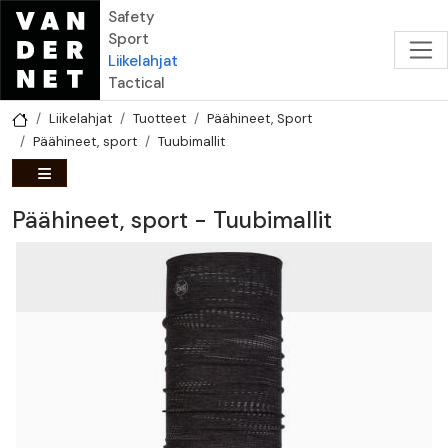
Hyppää pääsisältöön
Safety
Sport
Liikelahjat
Tactical
Liikelahjat
Tuotteet
Päähineet, Sport
Päähineet, sport
Tuubimallit
Päähineet, sport - Tuubimallit
Heijastavat