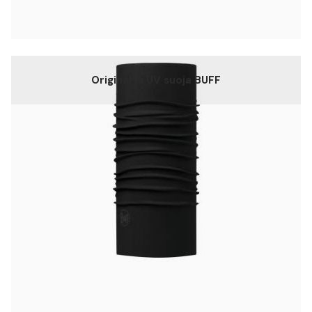
Original ja UV suoja BUFF