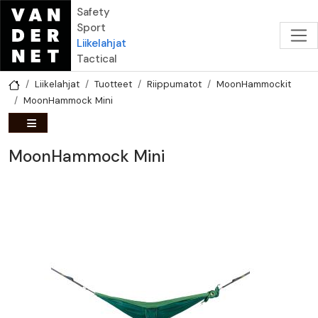
Hyppää pääsisältöön
Safety
Sport
Liikelahjat
Tactical
Liikelahjat
Tuotteet
Riippumatot
MoonHammockit
MoonHammock Mini
MoonHammock Mini