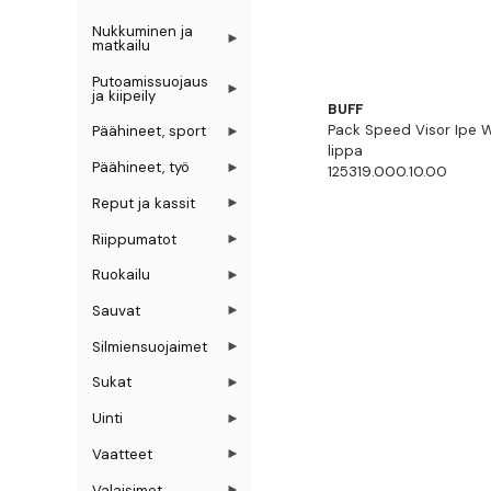
Nukkuminen ja
matkailu
Putoamissuojaus
ja kiipeily
BUFF
Pack Speed Visor Ipe W
Päähineet, sport
lippa
Päähineet, työ
125319.000.10.00
Reput ja kassit
Riippumatot
Ruokailu
Sauvat
Silmiensuojaimet
Sukat
Uinti
Vaatteet
Valaisimet