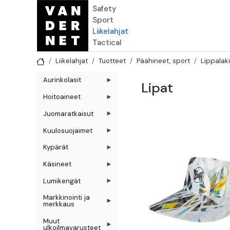
Hyppää pääsisältöön
Safety
Sport
Liikelahjat
Tactical
Liikelahjat
Tuotteet
Päähineet, sport
Lippalaki
Aurinkolasit
Lipat
Hoitoaineet
Juomaratkaisut
Kuulosuojaimet
Kypärät
Käsineet
Lumikengät
Markkinointi ja
merkkaus
Muut
ulkoilmavarusteet