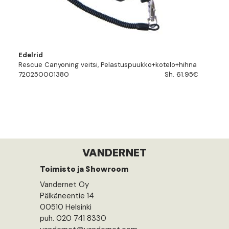
Edelrid
Rescue Canyoning veitsi, Pelastuspuukko+kotelo+hihna
720250001380
Sh. 61.95€
VANDERNET
Toimisto ja Showroom
Vandernet Oy
Pälkäneentie 14
00510 Helsinki
puh. 020 741 8330