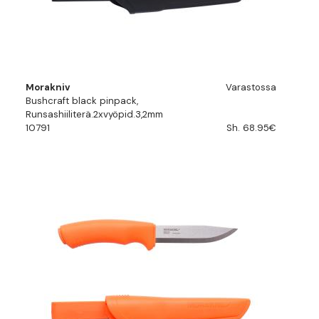
Morakniv
Varastossa
Bushcraft black pinpack,
Runsashiiliterä.2xvyöpid.3,2mm
10791
Sh. 68.95€