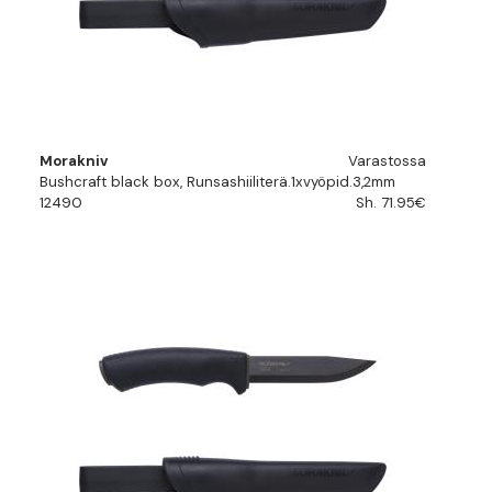
Morakniv
Varastossa
Bushcraft black box, Runsashiiliterä.1xvyöpid.3,2mm
12490
Sh. 71.95€