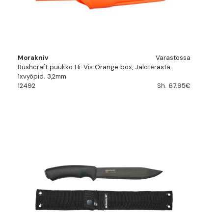
Morakniv
Varastossa
Bushcraft puukko Hi-Vis Orange box, Jaloterästä.
1xvyöpid. 3,2mm
12492
Sh. 67.95€