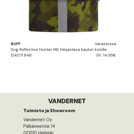
BUFF
Varastossa
Dog Reflective Hunter Mil, Heijastava kauluri koirille
124071.846
Sh. 14.95€
VANDERNET
Toimisto ja Showroom
Vandernet Oy
Pälkäneentie 14
00510 Helsinki