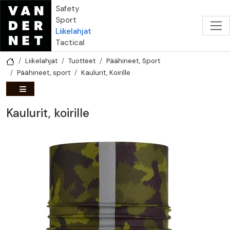
Hyppää pääsisältöön
Safety
Sport
Liikelahjat
Tactical
Liikelahjat
Tuotteet
Päähineet, Sport
Päähineet, sport
Kaulurit, Koirille
Kaulurit, koirille