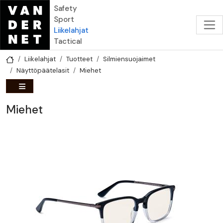
Hyppää pääsisältöön
Safety
Sport
Liikelahjat
Tactical
Liikelahjat
Tuotteet
Silmiensuojaimet
Näyttöpäätelasit
Miehet
Miehet