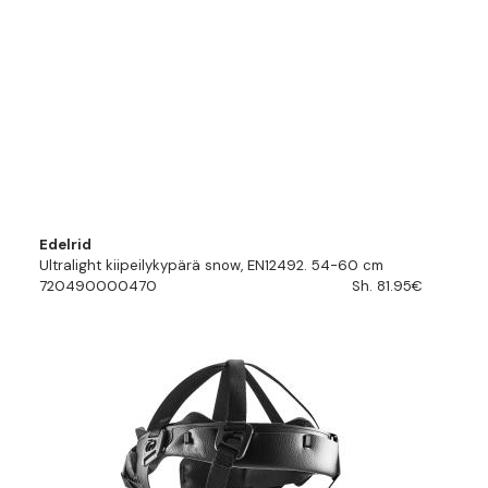
Edelrid
Ultralight kiipeilykypärä snow, EN12492. 54-60 cm
720490000470
Sh. 81.95€