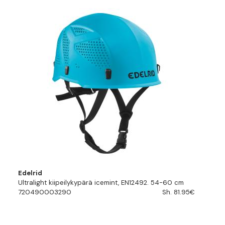
Edelrid
Ultralight kiipeilykypärä icemint, EN12492. 54-60 cm
720490003290
Sh. 81.95€