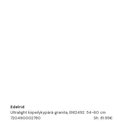
Edelrid
Ultralight kiipeilykypärä granita, EN12492. 54-60 cm
720490002780
Sh. 81.95€