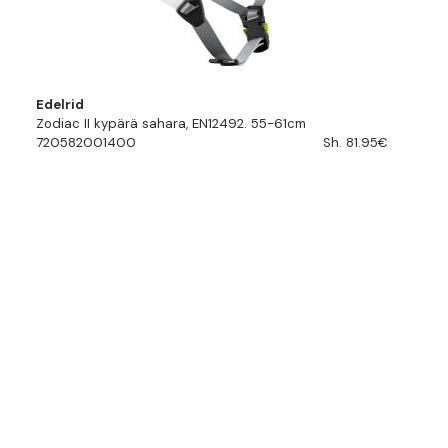
Edelrid
Zodiac II kypärä sahara, EN12492. 55-61cm
720582001400
Sh. 81.95€