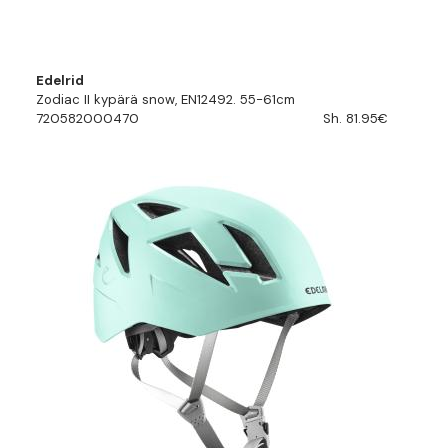
Edelrid
Zodiac II kypärä snow, EN12492. 55-61cm
720582000470
Sh. 81.95€