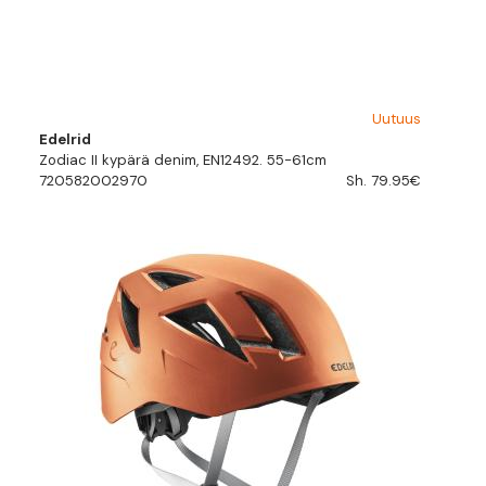
Uutuus
Edelrid
Zodiac II kypärä denim, EN12492. 55-61cm
720582002970
Sh. 79.95€