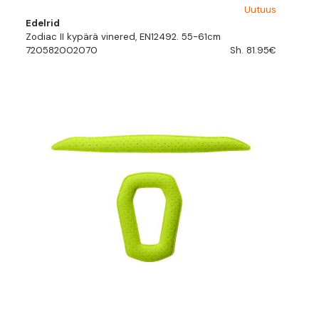
Uutuus
Edelrid
Zodiac II kypärä vinered, EN12492. 55-61cm
720582002070
Sh. 81.95€