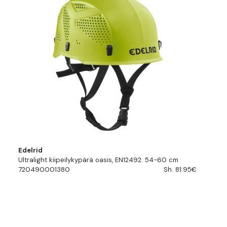
Edelrid
Ultralight kiipeilykypärä oasis, EN12492. 54-60 cm
720490001380
Sh. 81.95€