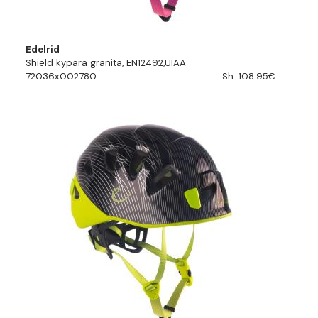
Edelrid
Shield kypärä granita, EN12492,UIAA
72036x002780
Sh. 108.95€