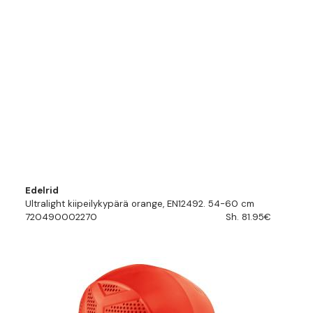
Edelrid
Ultralight kiipeilykypärä orange, EN12492. 54-60 cm
720490002270
Sh. 81.95€