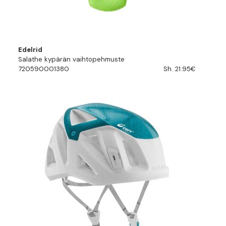
Edelrid
Salathe kypärän vaihtopehmuste
720590001380
Sh. 21.95€