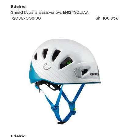
Edelrid
Shield kypärä oasis-snow, EN12492,UIAA
72036x008130
Sh. 108.95€
Edelrid