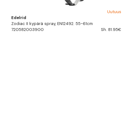
Uutuus
Edelrid
Zodiac II kypärä spray, EN12492. 55-61cm
720582003900
Sh. 81.95€