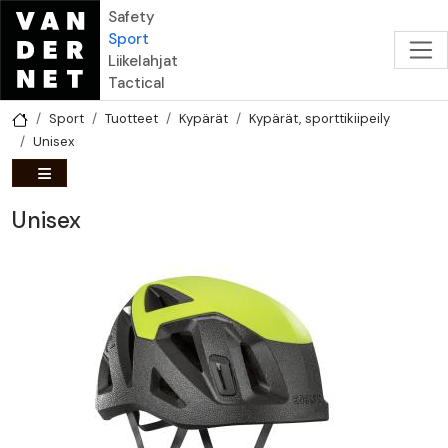
Hyppää pääsisältöön
Safety
Sport
Liikelahjat
Tactical
Sport
Tuotteet
Kypärät
Kypärät, sporttikiipeily
Unisex
Unisex