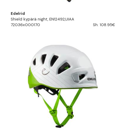
Edelrid
Shield kypärä night, EN12492,UIAA
72036x000170
Sh. 108.95€