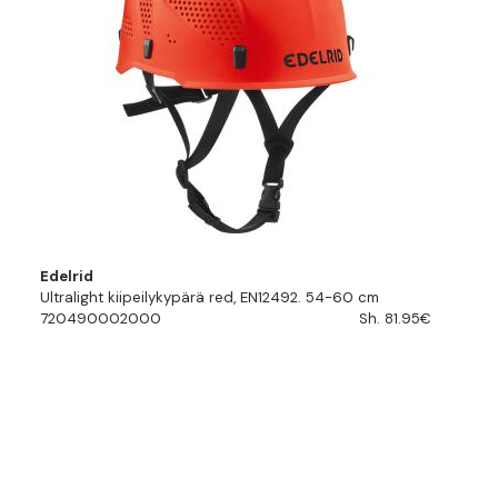
Edelrid
Ultralight kiipeilykypärä red, EN12492. 54-60 cm
720490002000
Sh. 81.95€