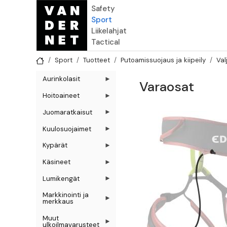
Hyppää pääsisältöön
Safety
Sport
Liikelahjat
Tactical
Sport
Tuotteet
Putoamissuojaus ja kiipeily
Val
Aurinkolasit
Varaosat
Hoitoaineet
Juomaratkaisut
Kuulosuojaimet
Kypärät
Käsineet
Lumikengät
Markkinointi ja
merkkaus
Muut
ulkoilmavarusteet