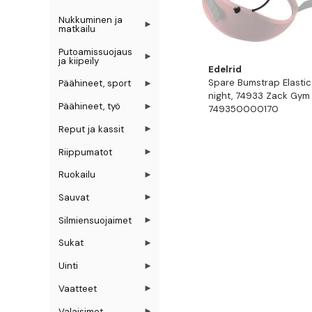
Nukkuminen ja
matkailu
Putoamissuojaus
ja kiipeily
Edelrid
Spare Bumstrap Elasti
Päähineet, sport
night, 74933 Zack Gym v
Päähineet, työ
749350000170
Reput ja kassit
Riippumatot
Ruokailu
Sauvat
Silmiensuojaimet
Sukat
Uinti
Vaatteet
Valaisimet