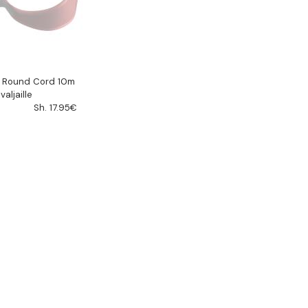
c Round Cord 10m
aljaille
Sh. 17.95€