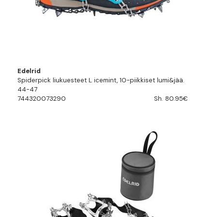
Edelrid
Spiderpick liukuesteet L icemint, 10-piikkiset lumi&jää.
44-47
744320073290
Sh. 80.95€