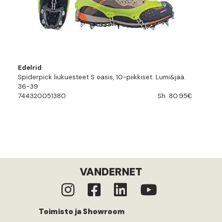
Edelrid
Spiderpick liukuesteet S oasis, 10-piikkiset. Lumi&jää.
36-39
744320051380
Sh. 80.95€
VANDERNET
Toimisto ja Showroom