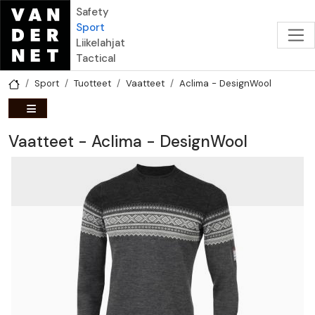
Hyppää pääsisältöön
Safety
Sport
Liikelahjat
Tactical
Sport
Tuotteet
Vaatteet
Aclima - DesignWool
Vaatteet - Aclima - DesignWool
Miehet