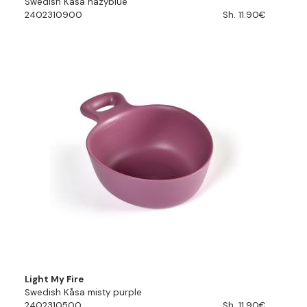
Swedish Kåsa hazyblue
2402310900
Sh. 11.90€
Light My Fire
Swedish Kåsa misty purple
2402310500
Sh. 11.90€